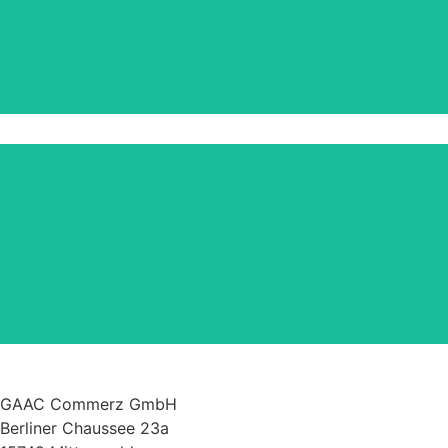
Nikolausaktion 2025
Frischer Wind im September – starte jetzt durch
mit deinen Projekten rund ums Haus und den
Garten!
GAAC Commerz GmbH
Berliner Chaussee 23a