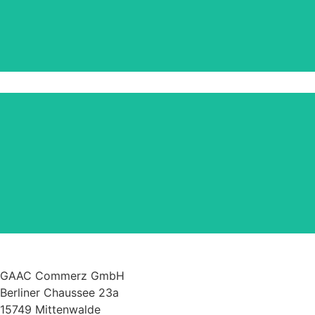
Frischer Wind im September – starte jetzt durch
mit deinen Projekten rund ums Haus und den
Garten!
GAAC Commerz GmbH
Berliner Chaussee 23a
15749 Mittenwalde