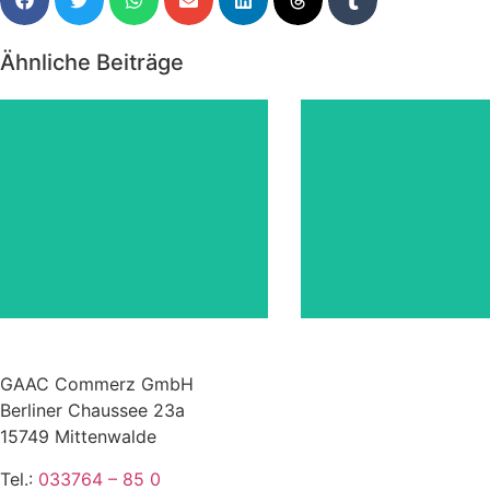
Ähnliche Beiträge
zum
Angebote März 2026
JAHRESWECHS
2025
GAAC Commerz GmbH
Berliner Chaussee 23a
15749 Mittenwalde
Tel.:
033764 – 85 0